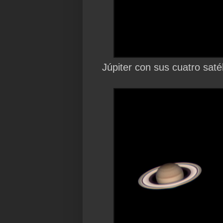
Júpiter con sus cuatro saté