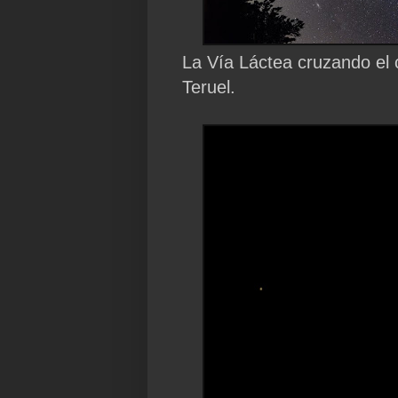
La Vía Láctea cruzando el 
Teruel.