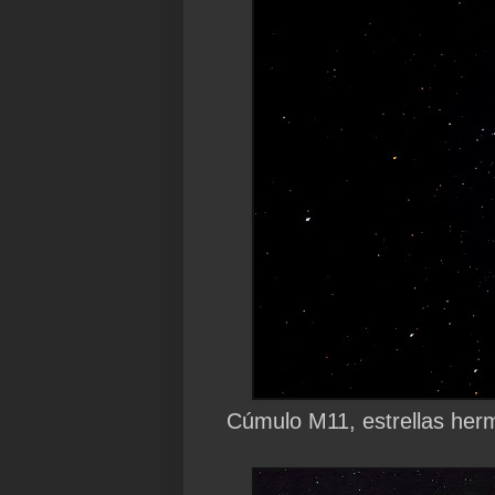
Cúmulo M11, estrellas her